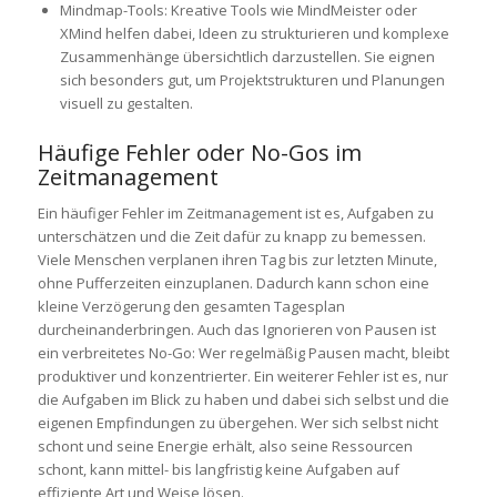
Mindmap-Tools: Kreative Tools wie MindMeister oder
XMind helfen dabei, Ideen zu strukturieren und komplexe
Zusammenhänge übersichtlich darzustellen. Sie eignen
sich besonders gut, um Projektstrukturen und Planungen
visuell zu gestalten.
Häufige Fehler oder No-Gos im
Zeitmanagement
Ein häufiger Fehler im Zeitmanagement ist es, Aufgaben zu
unterschätzen und die Zeit dafür zu knapp zu bemessen.
Viele Menschen verplanen ihren Tag bis zur letzten Minute,
ohne Pufferzeiten einzuplanen. Dadurch kann schon eine
kleine Verzögerung den gesamten Tagesplan
durcheinanderbringen. Auch das Ignorieren von Pausen ist
ein verbreitetes No-Go: Wer regelmäßig Pausen macht, bleibt
produktiver und konzentrierter. Ein weiterer Fehler ist es, nur
die Aufgaben im Blick zu haben und dabei sich selbst und die
eigenen Empfindungen zu übergehen. Wer sich selbst nicht
schont und seine Energie erhält, also seine Ressourcen
schont, kann mittel- bis langfristig keine Aufgaben auf
effiziente Art und Weise lösen.