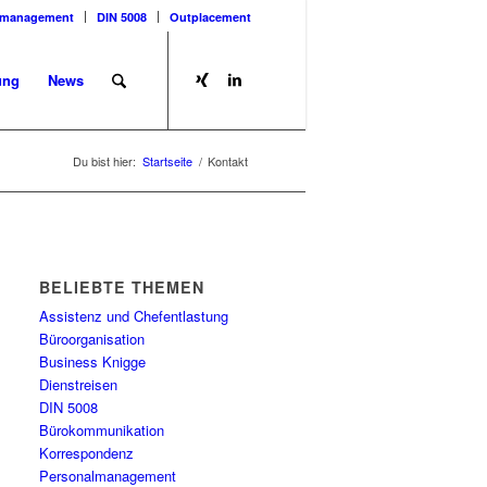
tmanagement
DIN 5008
Outplacement
ung
News
Du bist hier:
Startseite
/
Kontakt
BELIEBTE THEMEN
Assistenz und Chefentlastung
Büroorganisation
Business Knigge
Dienstreisen
DIN 5008
Bürokommunikation
Korrespondenz
Personalmanagement