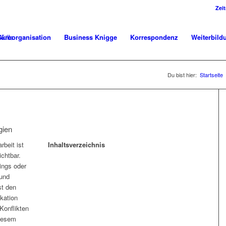
Zei
üroorganisation
Business Knigge
Korrespondenz
Weiterbild
Du bist hier:
Startseite
gien
beit ist
Inhaltsverzeichnis
chtbar.
ings oder
 und
st den
kation
Konflikten
diesem