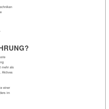
Techniken
ie
T
HRUNG?
sste
ung
t mehr als
. Aktives
e einer
ders im