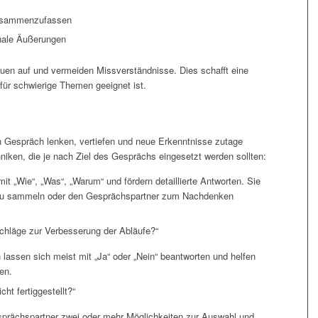
zusammenzufassen
nale Äußerungen
uen auf und vermeiden Missverständnisse. Dies schafft eine
ür schwierige Themen geeignet ist.
n Gespräch lenken, vertiefen und neue Erkenntnisse zutage
niken, die je nach Ziel des Gesprächs eingesetzt werden sollten:
it „Wie“, „Was“, „Warum“ und fördern detaillierte Antworten. Sie
n zu sammeln oder den Gesprächspartner zum Nachdenken
schläge zur Verbesserung der Abläufe?“
assen sich meist mit „Ja“ oder „Nein“ beantworten und helfen
en.
ht fertiggestellt?“
esprächspartner zwei oder mehr Möglichkeiten zur Auswahl und