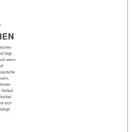
T
HEN
enschen
nd folgt
Auch wenn
nd
Gespräche
euern.
tionen
 Verlauf
lexibel
nd sich
ialogs